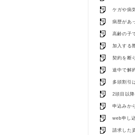
ケガや病
病歴があ
高齢の子
加入する
契約を断
途中で解
多頭割引
2頭目以
申込みか
web申
請求した