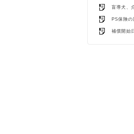
盲導犬、
PS保険
補償開始